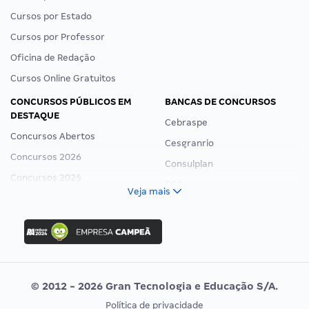
Cursos por Estado
Cursos por Professor
Oficina de Redação
Cursos Online Gratuitos
CONCURSOS PÚBLICOS EM
BANCAS DE CONCURSOS
DESTAQUE
Cebraspe
Concursos Abertos
Cesgranrio
Concursos 2026
Consulplan
Concursos 2025
FCC
Veja mais
Concurso Nacional Unificado
FGV
Concurso Ibama
Idecan
Concurso MPU
Selecon
Editais publicados
Uniase
© 2012 - 2026 Gran Tecnologia e Educação S/A.
Vunesp
Política de privacidade