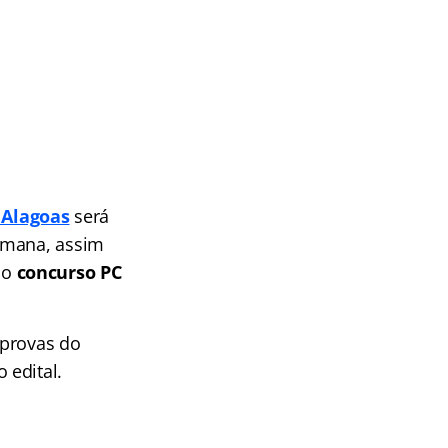
e Alagoas
será
emana, assim
ao
concurso PC
 provas do
 edital.