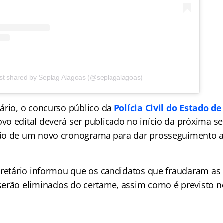
st shared by Seplag Alagoas (@seplagalagoas)
ário, o concurso público da
Polícia Civil do Estado d
o edital deverá ser publicado no início da próxima s
ão de um novo cronograma para dar prosseguimento 
cretário informou que os candidatos que fraudaram as
erão eliminados do certame, assim como é previsto no