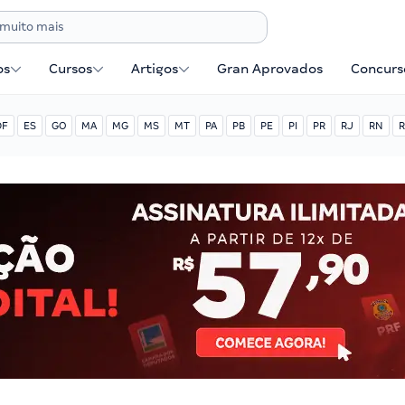
os
Cursos
Artigos
Gran Aprovados
Concurse
DF
ES
GO
MA
MG
MS
MT
PA
PB
PE
PI
PR
RJ
RN
R