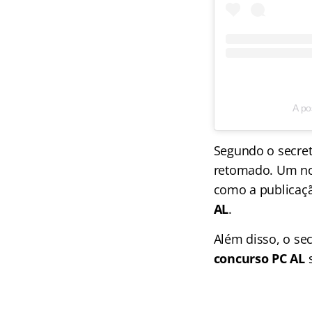
A po
Segundo o secret
retomado. Um nov
como a publicaç
AL
.
Além disso, o se
concurso PC AL
s