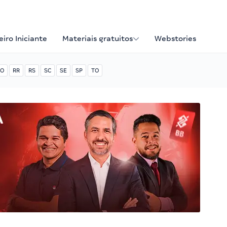
iro Iniciante
Materiais gratuitos
Webstories
O
RR
RS
SC
SE
SP
TO