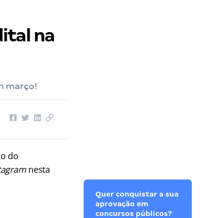
ital na
m março!
do do
tagram
nesta
Quer conquistar a sua
aprovação em
concursos públicos?