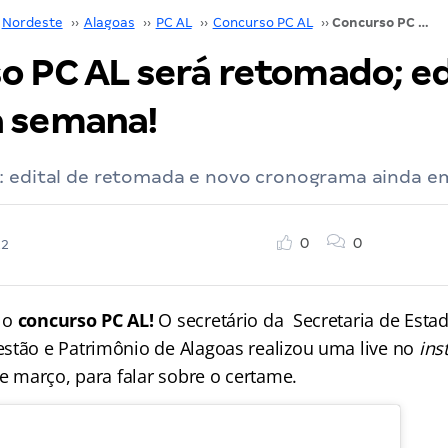
Nordeste
››
Alagoas
››
PC AL
››
Concurso PC AL
››
Concurso PC AL será retomado; edital na próxima semana!
o PC AL será retomado; ed
 semana!
: edital de retomada e novo cronograma ainda e
0
0
22
 o
concurso PC AL!
O secretário da Secretaria de Esta
stão e Patrimônio de Alagoas realizou uma live no
ins
de março, para falar sobre o certame.