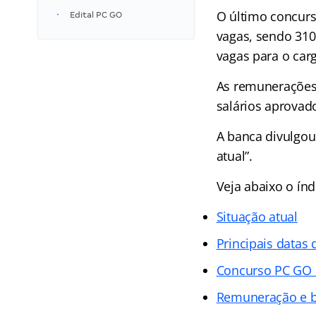
O último concur
Edital PC GO
vagas, sendo 310 
vagas para o car
As remunerações 
salários aprovado
A banca divulgou
atual”.
Veja abaixo o
índ
Situação atual
Principais datas
Concurso PC GO
Remuneração e b