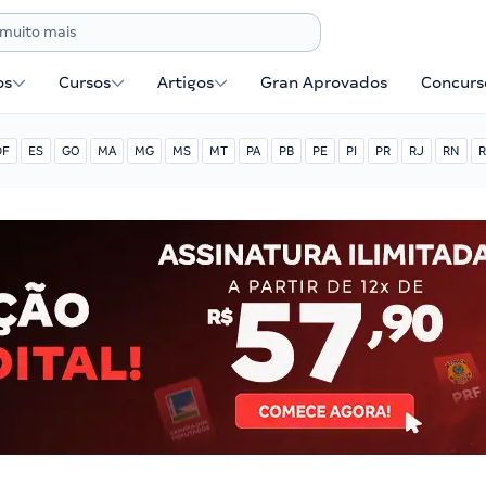
os
Cursos
Artigos
Gran Aprovados
Concurse
DF
ES
GO
MA
MG
MS
MT
PA
PB
PE
PI
PR
RJ
RN
R