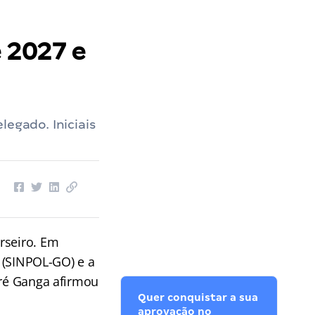
 2027 e
egado. Iniciais
rseiro. Em
s (SINPOL-GO) e a
dré Ganga afirmou
Quer conquistar a sua
aprovação no