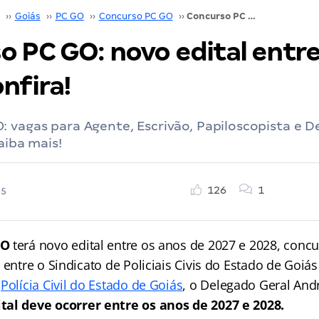
››
Goiás
››
PC GO
››
Concurso PC GO
››
Concurso PC GO: novo edital entre 2027 e 2028. Confira!
o PC GO: novo edital entre
nfira!
 vagas para Agente, Escrivão, Papiloscopista e Del
aiba mais!
126
1
25
GO
terá novo edital entre os anos de 2027 e 2028, concu
 entre o Sindicato de Policiais Civis do Estado de Goiá
a
Polícia Civil do Estado de Goiás
, o Delegado Geral An
tal deve ocorrer entre os anos de 2027 e 2028.