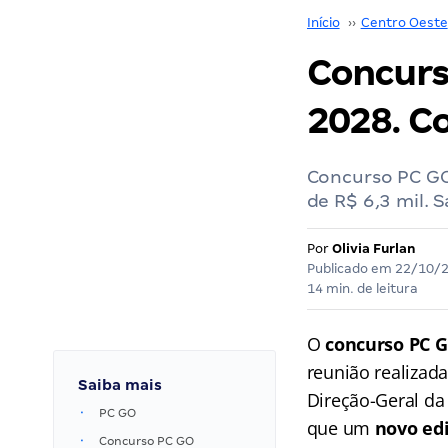
Início
››
Centro Oeste
Concurs
2028. Co
Concurso PC GO:
de R$ 6,3 mil. S
Por
Olivia Furlan
Publicado em
22/10/
14 min. de leitura
O
concurso PC 
reunião realizada
Saiba mais
Direção-Geral d
PC GO
que um
novo edi
Concurso PC GO