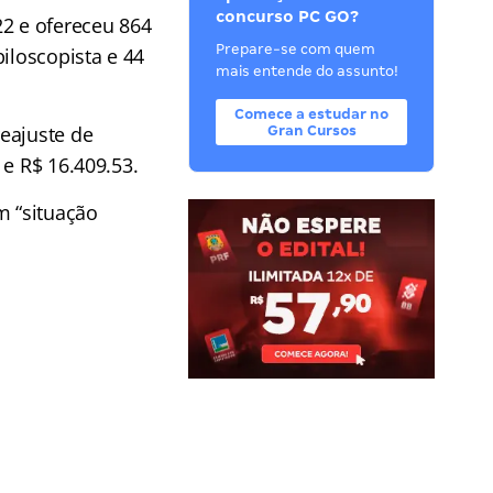
concurso PC GO?
2 e ofereceu 864
Prepare-se com quem
iloscopista e 44
mais entende do assunto!
Comece a estudar no
eajuste de
Gran Cursos
 e R$ 16.409.53.
m “situação