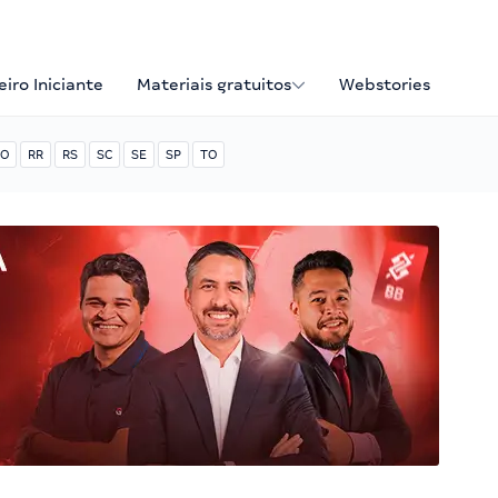
iro Iniciante
Materiais gratuitos
Webstories
O
RR
RS
SC
SE
SP
TO