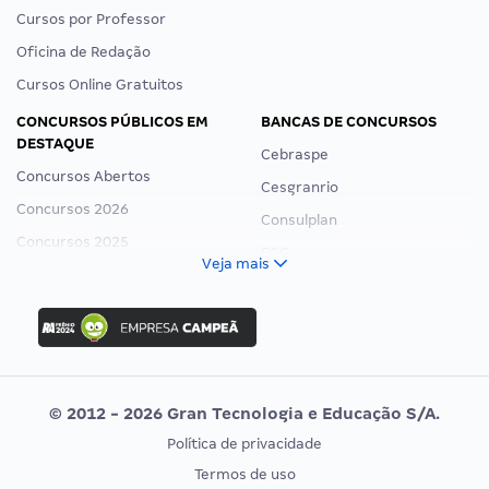
Cursos por Professor
Oficina de Redação
Cursos Online Gratuitos
CONCURSOS PÚBLICOS EM
BANCAS DE CONCURSOS
DESTAQUE
Cebraspe
Concursos Abertos
Cesgranrio
Concursos 2026
Consulplan
Concursos 2025
FCC
Veja mais
Concurso Nacional Unificado
FGV
Concurso Ibama
Idecan
Concurso MPU
Selecon
Editais publicados
Uniase
© 2012 - 2026 Gran Tecnologia e Educação S/A.
Vunesp
Política de privacidade
CONCURSOS POR PROFISSÃO
EXAME DE ORDEM
Termos de uso
Concursos Administrativos
OAB