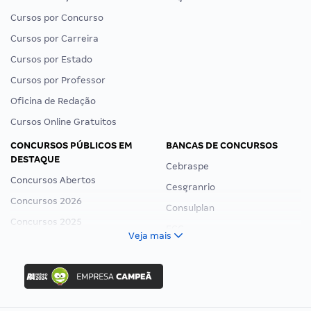
Cursos por Concurso
Cursos por Carreira
Cursos por Estado
Cursos por Professor
Oficina de Redação
Cursos Online Gratuitos
CONCURSOS PÚBLICOS EM
BANCAS DE CONCURSOS
DESTAQUE
Cebraspe
Concursos Abertos
Cesgranrio
Concursos 2026
Consulplan
Concursos 2025
FCC
Veja mais
Concurso Nacional Unificado
FGV
Concurso Ibama
Idecan
Concurso MPU
Selecon
Editais publicados