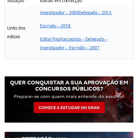
Situação
Editais em confecção
Investigador – 2009
Delegado – 2013
Escrivão – 2018
Links dos
editais
Edital Papiloscopista – Delegado –
Investigador – Escrivão – 2007
QUER CONQUISTAR A SUA APROVAÇÃO EM
CONCURSOS PÚBLICOS?
Prepare-se com quem mais entende do assunto!
COMECE A ESTUDAR NO GRAN