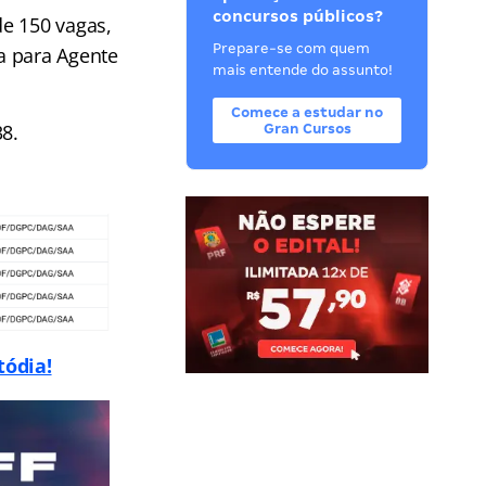
concursos públicos?
de 150 vagas,
Prepare-se com quem
a para Agente
mais entende do assunto!
Comece a estudar no
38.
Gran Cursos
tódia!