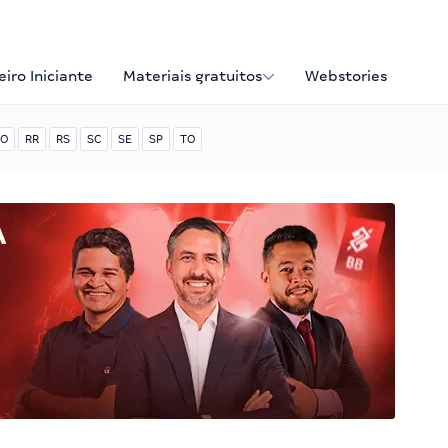
iro Iniciante
Materiais gratuitos
Webstories
O
RR
RS
SC
SE
SP
TO