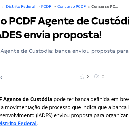
››
Distrito Federal
››
PCDF
››
Concurso PCDF
››
Concurso PCDF Agente de Custódia: banca IADES envia proposta!
o PCDF Agente de Custódi
ADES envia proposta!
Agente de Custódia: banca enviou proposta para
2
0
26
F Agente de Custódia
pode ter banca definida em brev
 a movimentação de processo que indica que a banca I
envolvimento (IADES) enviou proposta para organizar 
Distrito Federal
.