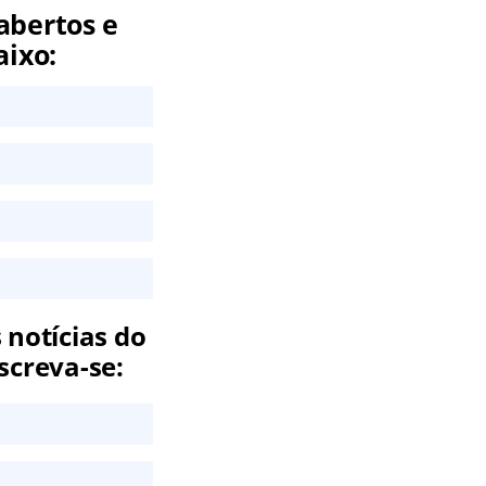
abertos e
aixo:
 notícias do
screva-se: