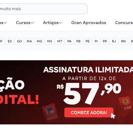
os
Cursos
Artigos
Gran Aprovados
Concurse
DF
ES
GO
MA
MG
MS
MT
PA
PB
PE
PI
PR
RJ
RN
R