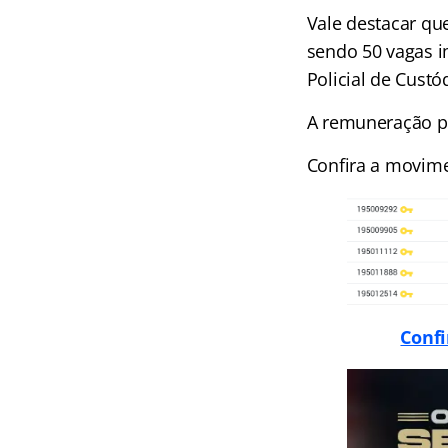
Vale destacar qu
sendo 50 vagas i
Policial de Custó
A remuneração pre
Confira a movim
Confi