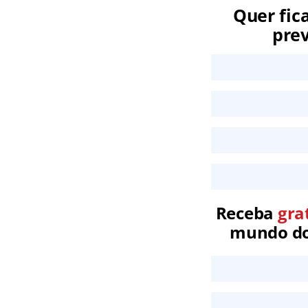
Quer fic
prev
Receba
gra
mundo dos