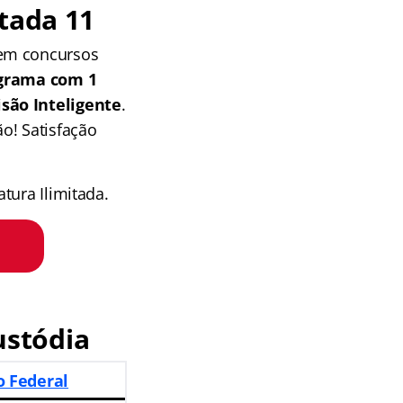
tada 11
 em concursos
grama com 1
isão Inteligente
.
o! Satisfação
tura Ilimitada.
ustódia
to Federal