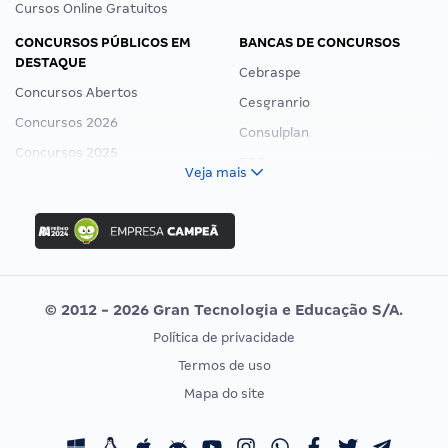
Cursos Online Gratuitos
CONCURSOS PÚBLICOS EM
BANCAS DE CONCURSOS
DESTAQUE
Cebraspe
Concursos Abertos
Cesgranrio
Concursos 2026
Consulplan
Concursos 2025
FCC
Veja mais
Concurso Nacional Unificado
FGV
Concurso Ibama
Idecan
Concurso MPU
Selecon
Editais publicados
Uniase
© 2012 - 2026 Gran Tecnologia e Educação S/A.
Vunesp
Política de privacidade
CONCURSOS POR PROFISSÃO
EXAME DE ORDEM
Termos de uso
Concursos Administrativos
OAB
Mapa do site
Concursos Educação
Prova OAB
Concursos Fiscais
Calendário OAB