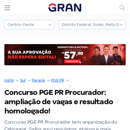
Início
››
Sul
››
Paraná
››
PGE PR
››
Concurso PGE PR
››
Concurso PGE PR Procurador:
ampliação de vagas e resultado
homologado!
Concurso PGE PR Procurador tem organização do
Cebraspe. Saiba aqui requisitos, etapas e mais