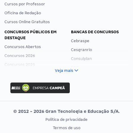
Cursos por Professor
Oficina de Redação
Cursos Online Gratuitos
CONCURSOS PÚBLICOS EM
BANCAS DE CONCURSOS
DESTAQUE
Cebraspe
Concursos Abertos
Cesgranrio
Concursos 2026
Consulplan
Concursos 2025
FCC
Veja mais
Concurso Nacional Unificado
FGV
Concurso Ibama
Idecan
Concurso MPU
Selecon
Editais publicados
Uniase
© 2012 - 2026 Gran Tecnologia e Educação S/A.
Vunesp
Política de privacidade
CONCURSOS POR PROFISSÃO
EXAME DE ORDEM
Termos de uso
Concursos Administrativos
OAB