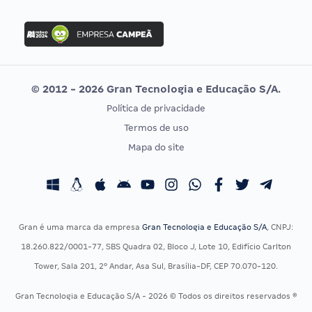
Concurso Nacional Unificado
FGV
Concurso Ibama
Idecan
Concurso MPU
Selecon
Editais publicados
Uniase
© 2012 - 2026 Gran Tecnologia e Educação S/A.
Vunesp
Política de privacidade
CONCURSOS POR PROFISSÃO
EXAME DE ORDEM
Termos de uso
Concursos Administrativos
OAB
Mapa do site
Concursos Educação
Prova OAB
Concursos Fiscais
Calendário OAB
Concursos Jurídicos
Questões OAB
Concursos Militares
Recursos OAB
Gran é uma marca da empresa
Gran Tecnologia e Educação S/A
, CNPJ:
Concursos Policiais
Exame de Ordem
18.260.822/0001-77, SBS Quadra 02, Bloco J, Lote 10, Edifício Carlton
Concursos Saúde
Tower, Sala 201, 2º Andar, Asa Sul, Brasília-DF, CEP 70.070-120.
Concursos Tribunais
Gran Tecnologia e Educação S/A - 2026 © Todos os direitos reservados ®
Residência Multiprofissional