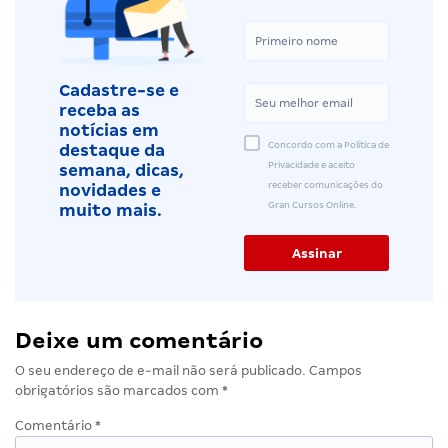
Cadastre-se e
receba as
notícias em
Concordo com a Política de
destaque da
Privacidade e aceito
semana, dicas,
receber comunicações do
novidades e
Gran Cursos Online.
muito mais.
Deixe um comentário
O seu endereço de e-mail não será publicado.
Campos
obrigatórios são marcados com
*
Comentário
*