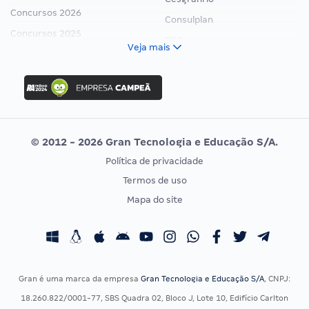
Concursos 2026
Consulplan
Concursos 2025
FCC
Veja mais
Concurso Nacional Unificado
FGV
Concurso Ibama
Idecan
Concurso MPU
Selecon
Editais publicados
Uniase
© 2012 - 2026 Gran Tecnologia e Educação S/A.
Vunesp
Política de privacidade
CONCURSOS POR PROFISSÃO
EXAME DE ORDEM
Termos de uso
Concursos Administrativos
OAB
Mapa do site
Concursos Educação
Prova OAB
Concursos Fiscais
Calendário OAB
Concursos Jurídicos
Questões OAB
Concursos Militares
Recursos OAB
Gran é uma marca da empresa
Gran Tecnologia e Educação S/A
, CNPJ:
Concursos Policiais
Exame de Ordem
18.260.822/0001-77, SBS Quadra 02, Bloco J, Lote 10, Edifício Carlton