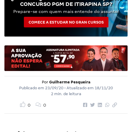
CONCURSO PGM DE ITIRAPINA SP?
Prepare-se com quem mais entende do assunto!
COMECE A ESTUDAR NO GRAN CURSOS
Por
Guilherme Pesqueira
Publicado em
23/09/20
• Atualizado em
18/11/20
2 min. de leitura
0
0