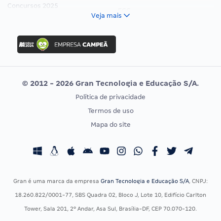
Concursos 2025
FCC
Veja mais
Concurso Nacional Unificado
FGV
Concurso Ibama
Idecan
Concurso MPU
Selecon
Editais publicados
Uniase
© 2012 - 2026 Gran Tecnologia e Educação S/A.
Vunesp
Política de privacidade
CONCURSOS POR PROFISSÃO
EXAME DE ORDEM
Termos de uso
Concursos Administrativos
OAB
Mapa do site
Concursos Educação
Prova OAB
Concursos Fiscais
Calendário OAB
Concursos Jurídicos
Questões OAB
Concursos Militares
Recursos OAB
Gran é uma marca da empresa
Gran Tecnologia e Educação S/A
, CNPJ:
Concursos Policiais
Exame de Ordem
18.260.822/0001-77, SBS Quadra 02, Bloco J, Lote 10, Edifício Carlton
Concursos Saúde
Tower, Sala 201, 2º Andar, Asa Sul, Brasília-DF, CEP 70.070-120.
Concursos Tribunais