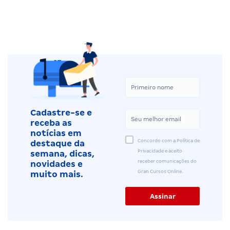
Cadastre-se e
receba as
notícias em
Concordo com a Política de
destaque da
Privacidade e aceito
semana, dicas,
receber comunicações do
novidades e
Gran Cursos Online.
muito mais.