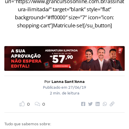
url=”https://www.grancursosonline.com.br/assinat
ura-ilimitada/” target=”blank” style=”flat”
background=”#ff0000″ size=”7″ icon=”icon:
shopping-cart”]Matricule-se![/su_button]
Por
Lanna Sant'Anna
Publicado em
27/06/19
2 min. de leitura
0
0
Tudo que sabemos sobre: