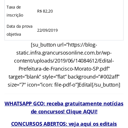
Taxa de
R$ 82,20
inscrição
Data da prova
22/09/2019
objetiva
[su_button url=”https://blog-
static.infra.grancursosonline.com.br/wp-
content/uploads/2019/06/14084612/Edital-
Prefeitura-de-Francisco-Morato-SP.pdf”
target=”blank” style=”flat” background=”#002aff”
size=”7″ icon=”icon: file-pdf-o”]Edital[/su_button]
WHATSAPP GCO: receba gratuitamente notícias
de concursos! Clique AQUI!
CONCURSOS ABERTOS: veja aqui os editais