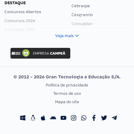
DESTAQUE
Cebraspe
Concursos Abertos
Cesgranrio
Concursos 2026
Consulplan
Concursos 2025
FCC
Veja mais
Concurso Nacional Unificado
FGV
Concurso Ibama
Idecan
Concurso MPU
Selecon
Editais publicados
Uniase
© 2012 - 2026 Gran Tecnologia e Educação S/A.
Vunesp
Política de privacidade
CONCURSOS POR PROFISSÃO
EXAME DE ORDEM
Termos de uso
Concursos Administrativos
OAB
Mapa do site
Concursos Educação
Prova OAB
Concursos Fiscais
Calendário OAB
Concursos Jurídicos
Questões OAB
Concursos Militares
Recursos OAB