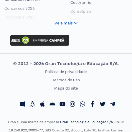
Cesgranrio
Concursos 2026
Consulplan
Concursos 2025
FCC
Veja mais
Concurso Nacional Unificado
FGV
Concurso Ibama
Idecan
Concurso MPU
Selecon
Editais publicados
Uniase
© 2012 - 2026 Gran Tecnologia e Educação S/A.
Vunesp
Política de privacidade
CONCURSOS POR PROFISSÃO
EXAME DE ORDEM
Termos de uso
Concursos Administrativos
OAB
Mapa do site
Concursos Educação
Prova OAB
Concursos Fiscais
Calendário OAB
Concursos Jurídicos
Questões OAB
Concursos Militares
Recursos OAB
Gran é uma marca da empresa
Gran Tecnologia e Educação S/A
, CNPJ:
Concursos Policiais
Exame de Ordem
18.260.822/0001-77, SBS Quadra 02, Bloco J, Lote 10, Edifício Carlton