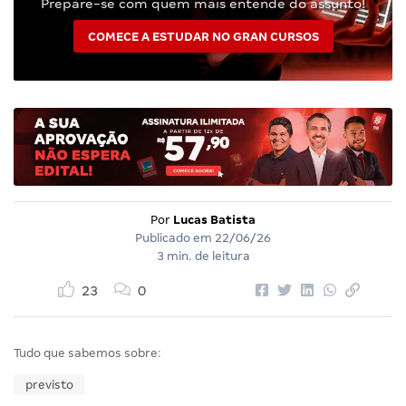
Prepare-se com quem mais entende do assunto!
COMECE A ESTUDAR NO GRAN CURSOS
Por
Lucas Batista
Publicado em
22/06/26
3 min. de leitura
23
0
Tudo que sabemos sobre:
previsto