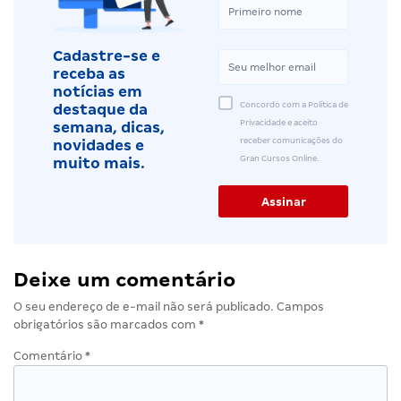
Cadastre-se e
receba as
notícias em
Concordo com a Política de
destaque da
Privacidade e aceito
semana, dicas,
receber comunicações do
novidades e
Gran Cursos Online.
muito mais.
Deixe um comentário
O seu endereço de e-mail não será publicado.
Campos
obrigatórios são marcados com
*
Comentário
*