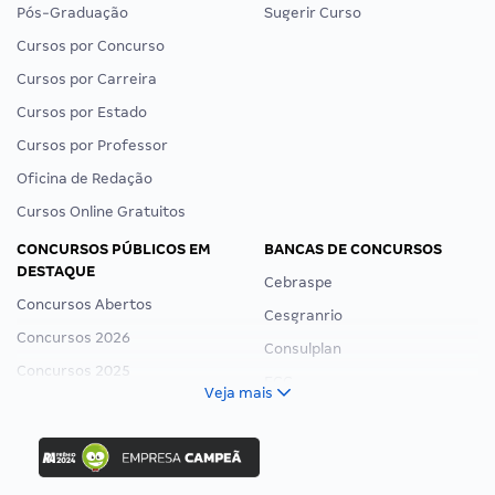
Pós-Graduação
Sugerir Curso
Cursos por Concurso
Cursos por Carreira
Cursos por Estado
Cursos por Professor
Oficina de Redação
Cursos Online Gratuitos
CONCURSOS PÚBLICOS EM
BANCAS DE CONCURSOS
DESTAQUE
Cebraspe
Concursos Abertos
Cesgranrio
Concursos 2026
Consulplan
Concursos 2025
FCC
Veja mais
Concurso Nacional Unificado
FGV
Concurso Ibama
Idecan
Concurso MPU
Selecon