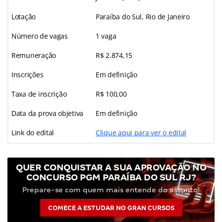
Lotação
Paraíba do Sul, Rio de Janeiro
Número de vagas
1 vaga
Remuneração
R$ 2.874,15
Inscrições
Em definição
Taxa de inscrição
R$ 100,00
Data da prova objetiva
Em definição
Link do edital
Clique aqui para ver o edital
QUER CONQUISTAR A SUA APROVAÇÃO NO
CONCURSO PGM PARAÍBA DO SUL RJ?
Prepare-se com quem mais entende do assunto!
COMECE A ESTUDAR NO GRAN CURSOS