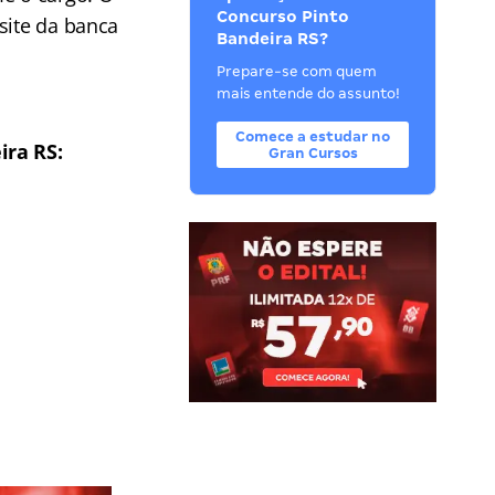
Concurso Pinto
 site da banca
Bandeira RS?
Prepare-se com quem
mais entende do assunto!
Comece a estudar no
ira RS:
Gran Cursos