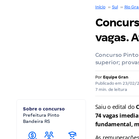
Início
››
Sul
››
Rio Gra
Concurs
vagas. A
Concurso Pinto
superior; prova
Por
Equipe Gran
Publicado em
23/02/
7 min. de leitura
Saiu o edital do
C
Sobre o concurso
74 vagas imedia
Prefeitura Pinto
Bandeira RS
fundamental, m
As remunerações 