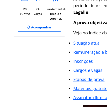
período de inscr
R$
74
Fundamental,
Legalle
.
10.990
vagas
médio e
superior.
A prova objetiva
Acompanhar
Veja no
índice
ab
Situação atual
Remuneração e b
Inscrições
Cargos e vagas
Etapas de prova
Materiais gratuit
Assinatura Ilimit