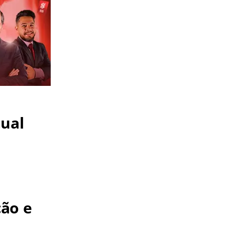
tual
ão e