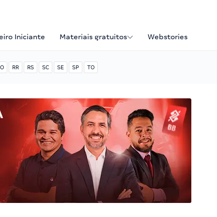
iro Iniciante
Materiais gratuitos
Webstories
O
RR
RS
SC
SE
SP
TO