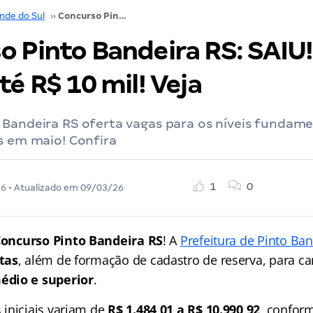
nde do Sul
››
Concurso Pinto Bandeira RS: SAIU! 74 vagas. Até R$ 10 mil! Veja
o Pinto Bandeira RS: SAIU!
té R$ 10 mil! Veja
 Bandeira RS oferta vagas para os níveis fundame
s em maio! Confira
1
0
26
• Atualizado em
09/03/26
oncurso Pinto Bandeira RS
! A
Prefeitura de Pinto Ba
tas
, além de formação de cadastro de reserva, para c
édio e superior
.
iniciais variam de
R$ 1.484,01 a R$ 10.990,92
, confor