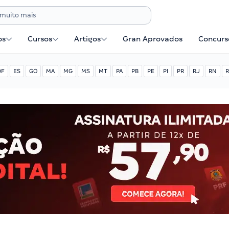
os
Cursos
Artigos
Gran Aprovados
Concurse
DF
ES
GO
MA
MG
MS
MT
PA
PB
PE
PI
PR
RJ
RN
R