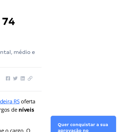
 74
ntal, médio e
ndeira RS
oferta
argos de
níveis
Quer conquistar a sua
me o cargo. O
aprovação no