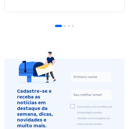
Cadastre-se e
receba as
notícias em
Concordo com a Política de
destaque da
Privacidade e aceito
semana, dicas,
receber comunicações do
novidades e
Gran Cursos Online.
muito mais.