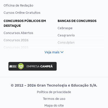
Oficina de Redação
Cursos Online Gratuitos
CONCURSOS PÚBLICOS EM
BANCAS DE CONCURSOS
DESTAQUE
Cebraspe
Concursos Abertos
Cesgranrio
Concursos 2026
Consulplan
Concursos 2025
FCC
Veja mais
Concurso Nacional Unificado
FGV
Concurso Ibama
Idecan
Concurso MPU
Selecon
Editais publicados
Uniase
© 2012 - 2026 Gran Tecnologia e Educação S/A.
Vunesp
Política de privacidade
CONCURSOS POR PROFISSÃO
EXAME DE ORDEM
Termos de uso
Concursos Administrativos
OAB
Mapa do site