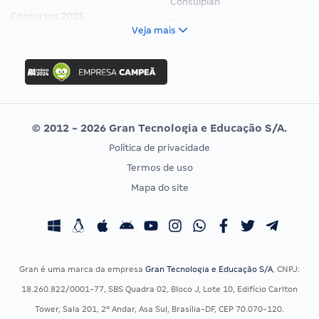
Consulplan
Concursos 2025
FCC
Veja mais
Concurso Nacional Unificado
FGV
Concurso Ibama
Idecan
Concurso MPU
Selecon
Editais publicados
Uniase
© 2012 - 2026 Gran Tecnologia e Educação S/A.
Vunesp
Política de privacidade
CONCURSOS POR PROFISSÃO
EXAME DE ORDEM
Termos de uso
Concursos Administrativos
OAB
Mapa do site
Concursos Educação
Prova OAB
Concursos Fiscais
Calendário OAB
Concursos Jurídicos
Questões OAB
Concursos Militares
Recursos OAB
Gran é uma marca da empresa
Gran Tecnologia e Educação S/A
, CNPJ:
Concursos Policiais
Exame de Ordem
18.260.822/0001-77, SBS Quadra 02, Bloco J, Lote 10, Edifício Carlton
Concursos Saúde
Tower, Sala 201, 2º Andar, Asa Sul, Brasília-DF, CEP 70.070-120.