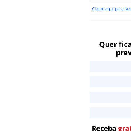
Clique aqui para faz
Quer fic
prev
Receba
gra