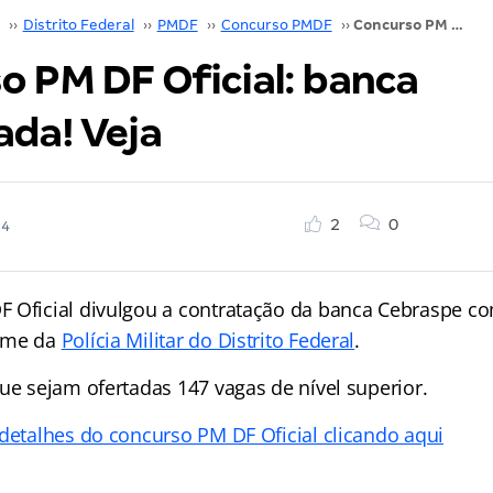
››
Distrito Federal
››
PMDF
››
Concurso PMDF
››
Concurso PM DF Oficial: banca contratada! Veja
o PM DF Oficial: banca
ada! Veja
2
0
24
 Oficial divulgou a contratação da banca Cebraspe c
ame da
Polícia Militar do Distrito Federal
.
ue sejam ofertadas 147 vagas de nível superior.
 detalhes do concurso PM DF Oficial clicando aqui