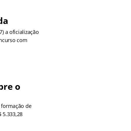
da
7) a oficialização
concurso com
bre o
de formação de
$ 5.333,28