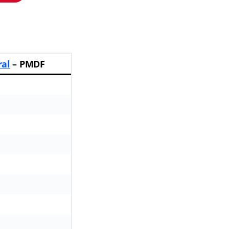
ral
– PMDF