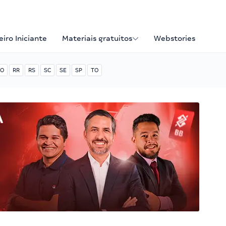
iro Iniciante
Materiais gratuitos
Webstories
O
RR
RS
SC
SE
SP
TO