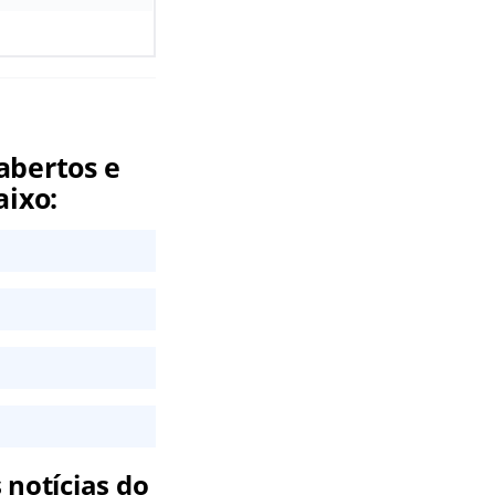
abertos e
aixo:
 notícias do