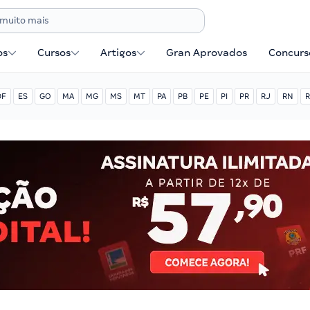
os
Cursos
Artigos
Gran Aprovados
Concurse
DF
ES
GO
MA
MG
MS
MT
PA
PB
PE
PI
PR
RJ
RN
R