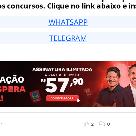
 concursos. Clique no link abaixo e in
WHATSAPP
TELEGRAM
2
0
24