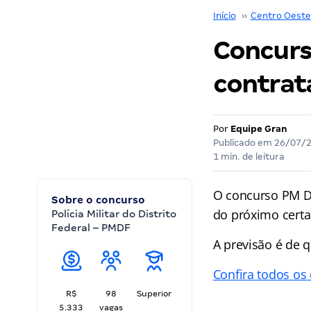
Início
››
Centro Oeste
Concurs
contrat
Por
Equipe Gran
Publicado em
26/07/
1 min. de leitura
O concurso PM DF
Sobre o concurso
do próximo cert
Polícia Militar do Distrito
Federal – PMDF
A previsão é de q
Confira todos os
R$
98
Superior
5.333
vagas