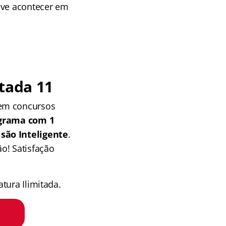
eve acontecer em
tada 11
 em concursos
grama com 1
isão Inteligente
.
o! Satisfação
tura Ilimitada.