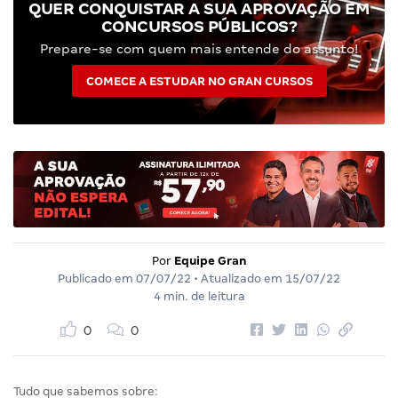
QUER CONQUISTAR A SUA APROVAÇÃO EM
CONCURSOS PÚBLICOS?
Prepare-se com quem mais entende do assunto!
COMECE A ESTUDAR NO GRAN CURSOS
Por
Equipe Gran
Publicado em
07/07/22
• Atualizado em
15/07/22
4 min. de leitura
0
0
Tudo que sabemos sobre: