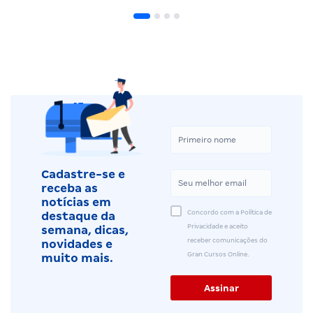
Cadastre-se e
receba as
notícias em
Concordo com a Política de
destaque da
Privacidade e aceito
semana, dicas,
receber comunicações do
novidades e
Gran Cursos Online.
muito mais.