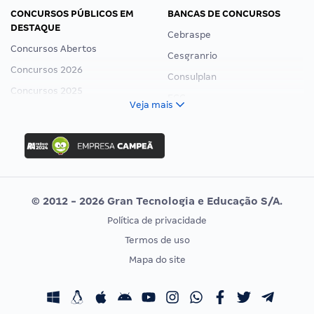
CONCURSOS PÚBLICOS EM
BANCAS DE CONCURSOS
DESTAQUE
Cebraspe
Concursos Abertos
Cesgranrio
Concursos 2026
Consulplan
Concursos 2025
FCC
Veja mais
Concurso Nacional Unificado
FGV
Concurso Ibama
Idecan
Concurso MPU
Selecon
Editais publicados
Uniase
© 2012 - 2026 Gran Tecnologia e Educação S/A.
Vunesp
Política de privacidade
CONCURSOS POR PROFISSÃO
EXAME DE ORDEM
Termos de uso
Concursos Administrativos
OAB
Mapa do site
Concursos Educação
Prova OAB
Concursos Fiscais
Calendário OAB
Concursos Jurídicos
Questões OAB