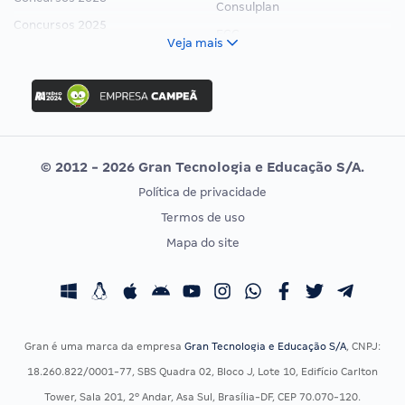
Consulplan
Concursos 2025
FCC
Veja mais
Concurso Nacional Unificado
FGV
Concurso Ibama
Idecan
Concurso MPU
Selecon
Editais publicados
Uniase
© 2012 - 2026 Gran Tecnologia e Educação S/A.
Vunesp
Política de privacidade
CONCURSOS POR PROFISSÃO
EXAME DE ORDEM
Termos de uso
Concursos Administrativos
OAB
Mapa do site
Concursos Educação
Prova OAB
Concursos Fiscais
Calendário OAB
Concursos Jurídicos
Questões OAB
Concursos Militares
Recursos OAB
Gran é uma marca da empresa
Gran Tecnologia e Educação S/A
, CNPJ:
Concursos Policiais
Exame de Ordem
18.260.822/0001-77, SBS Quadra 02, Bloco J, Lote 10, Edifício Carlton
Concursos Saúde
Tower, Sala 201, 2º Andar, Asa Sul, Brasília-DF, CEP 70.070-120.