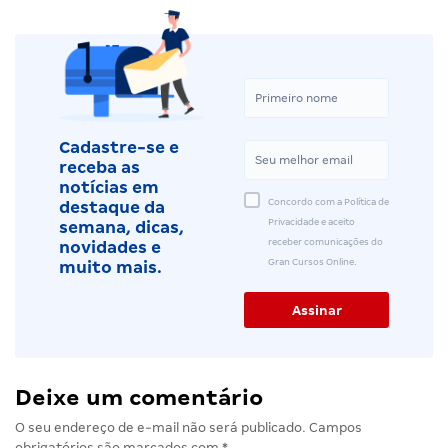
Cadastre-se e
receba as
notícias em
Concordo com a Política de
destaque da
Privacidade e aceito
semana, dicas,
receber comunicações do
novidades e
Gran Cursos Online.
muito mais.
Deixe um comentário
O seu endereço de e-mail não será publicado.
Campos
obrigatórios são marcados com
*