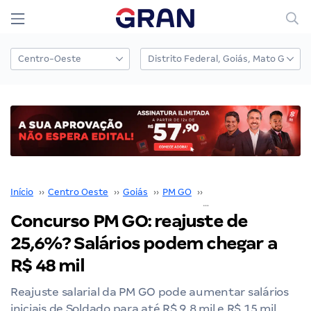
Início
››
Centro Oeste
››
Goiás
››
PM GO
››
Concurso PM GO
››
Concurso PM GO: reajuste de
25,6%? Salários podem chegar a
R$ 48 mil
Reajuste salarial da PM GO pode aumentar salários
iniciais de Soldado para até R$ 9,8 mil e R$ 15 mil