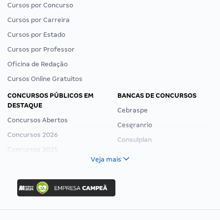
Cursos por Concurso
Cursos por Carreira
Cursos por Estado
Cursos por Professor
Oficina de Redação
Cursos Online Gratuitos
CONCURSOS PÚBLICOS EM
BANCAS DE CONCURSOS
DESTAQUE
Cebraspe
Concursos Abertos
Cesgranrio
Concursos 2026
Consulplan
Concursos 2025
FCC
Veja mais
Concurso Nacional Unificado
FGV
Concurso Ibama
Idecan
Concurso MPU
Selecon
Editais publicados
Uniase