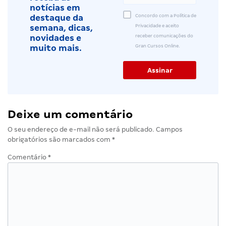
notícias em
Concordo com a Política de
destaque da
Privacidade e aceito
semana, dicas,
receber comunicações do
novidades e
Gran Cursos Online.
muito mais.
Deixe um comentário
O seu endereço de e-mail não será publicado.
Campos
obrigatórios são marcados com
*
Comentário
*