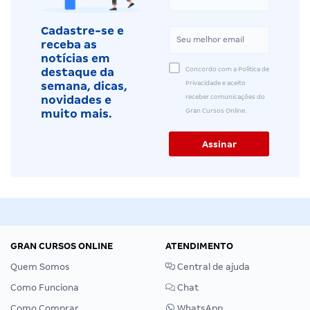
Cadastre-se e
receba as
notícias em
Concordo com a Política de
destaque da
Privacidade e aceito
semana, dicas,
receber comunicações do
novidades e
Gran Cursos Online.
muito mais.
GRAN CURSOS ONLINE
ATENDIMENTO
Quem Somos
Central de ajuda
Como Funciona
Chat
Como Comprar
WhatsApp