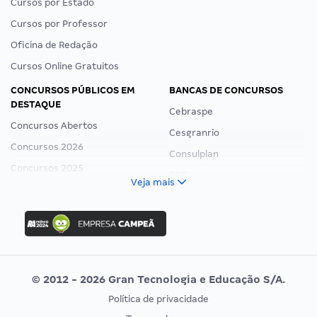
Cursos por Estado
Cursos por Professor
Oficina de Redação
Cursos Online Gratuitos
CONCURSOS PÚBLICOS EM
BANCAS DE CONCURSOS
DESTAQUE
Cebraspe
Concursos Abertos
Cesgranrio
Concursos 2026
Consulplan
Concursos 2025
FCC
Veja mais
Concurso Nacional Unificado
FGV
Concurso Ibama
Idecan
Concurso MPU
Selecon
Editais publicados
Uniase
© 2012 - 2026 Gran Tecnologia e Educação S/A.
Vunesp
Política de privacidade
CONCURSOS POR PROFISSÃO
EXAME DE ORDEM