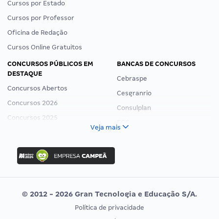
Cursos por Estado
Cursos por Professor
Oficina de Redação
Cursos Online Gratuitos
CONCURSOS PÚBLICOS EM
BANCAS DE CONCURSOS
DESTAQUE
Cebraspe
Concursos Abertos
Cesgranrio
Concursos 2026
Consulplan
Concursos 2025
FCC
Veja mais
Concurso Nacional Unificado
FGV
Concurso Ibama
Idecan
Concurso MPU
Selecon
Editais publicados
Uniase
© 2012 - 2026 Gran Tecnologia e Educação S/A.
Vunesp
Política de privacidade
CONCURSOS POR PROFISSÃO
EXAME DE ORDEM