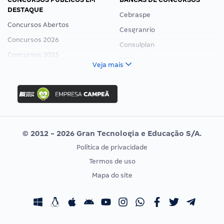
DESTAQUE
Cebraspe
Concursos Abertos
Cesgranrio
Concursos 2026
Consulplan
Concursos 2025
FCC
Veja mais
Concurso Nacional Unificado
FGV
Concurso Ibama
Idecan
Concurso MPU
Selecon
Editais publicados
Uniase
© 2012 - 2026 Gran Tecnologia e Educação S/A.
Vunesp
Política de privacidade
CONCURSOS POR PROFISSÃO
EXAME DE ORDEM
Termos de uso
Concursos Administrativos
OAB
Mapa do site
Concursos Educação
Prova OAB
Concursos Fiscais
Calendário OAB
Concursos Jurídicos
Questões OAB