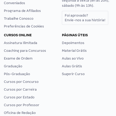
segunda a sexta (8h às 20h),
Conveniados
sábado (9h às 13h).
Programa de Afiliados
Foi aprovado?
Trabalhe Conosco
Envie-nos a sua história!
Preferências de Cookies
CURSOS ONLINE
PÁGINAS ÚTEIS
Assinatura Ilimitada
Depoimentos
Coaching para Concursos
Material Grátis
Exame de Ordem
Aulas ao Vivo
Graduação
Aulas Grátis
Pós-Graduação
Sugerir Curso
Cursos por Concurso
Cursos por Carreira
Cursos por Estado
Cursos por Professor
Oficina de Redação