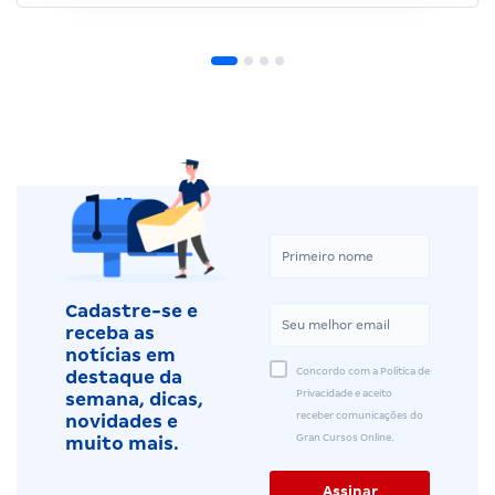
Cadastre-se e
receba as
notícias em
Concordo com a Política de
destaque da
Privacidade e aceito
semana, dicas,
receber comunicações do
novidades e
Gran Cursos Online.
muito mais.