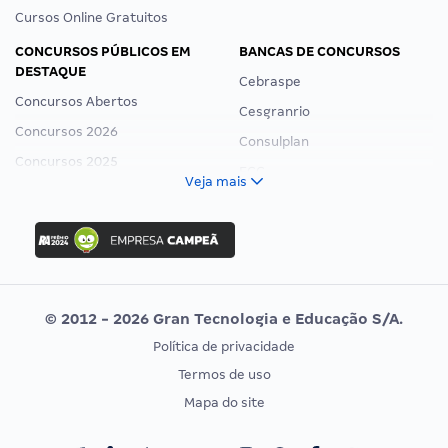
Cursos Online Gratuitos
CONCURSOS PÚBLICOS EM
BANCAS DE CONCURSOS
DESTAQUE
Cebraspe
Concursos Abertos
Cesgranrio
Concursos 2026
Consulplan
Concursos 2025
FCC
Veja mais
Concurso Nacional Unificado
FGV
Concurso Ibama
Idecan
Concurso MPU
Selecon
Editais publicados
Uniase
© 2012 - 2026 Gran Tecnologia e Educação S/A.
Vunesp
Política de privacidade
CONCURSOS POR PROFISSÃO
EXAME DE ORDEM
Termos de uso
Concursos Administrativos
OAB
Mapa do site
Concursos Educação
Prova OAB
Concursos Fiscais
Calendário OAB