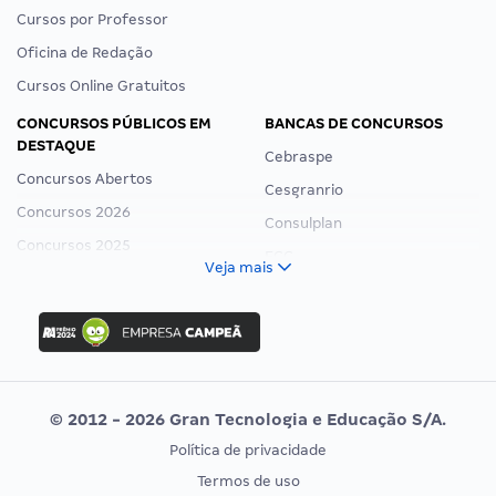
Cursos por Professor
Oficina de Redação
Cursos Online Gratuitos
CONCURSOS PÚBLICOS EM
BANCAS DE CONCURSOS
DESTAQUE
Cebraspe
Concursos Abertos
Cesgranrio
Concursos 2026
Consulplan
Concursos 2025
FCC
Veja mais
Concurso Nacional Unificado
FGV
Concurso Ibama
Idecan
Concurso MPU
Selecon
Editais publicados
Uniase
© 2012 - 2026 Gran Tecnologia e Educação S/A.
Vunesp
Política de privacidade
CONCURSOS POR PROFISSÃO
EXAME DE ORDEM
Termos de uso
Concursos Administrativos
OAB