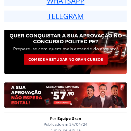
WHATSAPP
TELEGRAM
QUER CONQUISTAR A SUA APROVAÇÃO NO
CONCURSO POLITEC PE?
Prepare-se com quem mais entende do assunto!
COMECE A ESTUDAR NO GRAN CURSOS
Por
Equipe Gran
Publicado em
24/04/24
1 min. de leitura