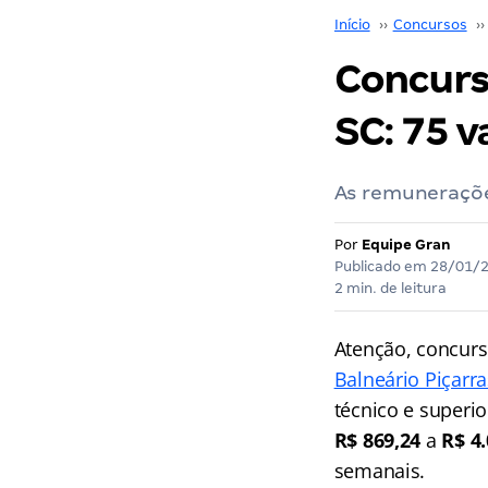
Início
››
Concursos
››
Concurs
SC: 75 v
As remuneraçõe
Por
Equipe Gran
Publicado em
28/01/
2 min. de leitura
Atenção, concurs
Balneário Piçarra
técnico e superi
R$ 869,24
a
R$ 4
semanais.