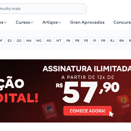
os
Cursos
Artigos
Gran Aprovados
Concurse
DF
ES
GO
MA
MG
MS
MT
PA
PB
PE
PI
PR
RJ
RN
R