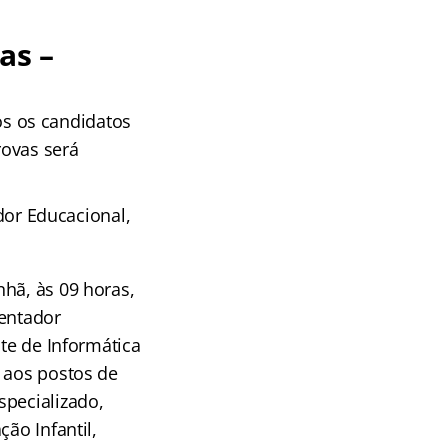
as –
dos os candidatos
rovas será
ador Educacional,
hã, às 09 horas,
ientador
nte de Informática
s aos postos de
specializado,
ão Infantil,