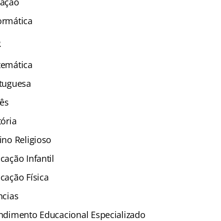
cação
ormática
R
temática
rtuguesa
lês
tória
sino Religioso
cação Infantil
ucação Física
ncias
tendimento Educacional Especializado