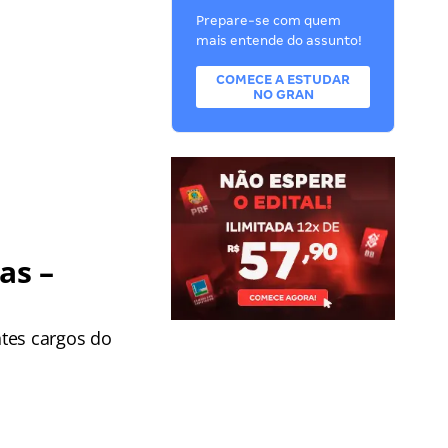
Prepare-se com quem
mais entende do assunto!
COMECE A ESTUDAR
NO GRAN
as –
ntes cargos do