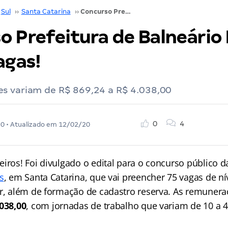
Sul
››
Santa Catarina
››
Concurso Prefeitura de Balneário Piçarras SC: 75 vagas!
o Prefeitura de Balneário 
agas!
s variam de R$ 869,24 a R$ 4.038,00
0
4
20
• Atualizado em
12/02/20
eiros! Foi divulgado o edital para o concurso público 
s
, em Santa Catarina, que vai preencher 75 vagas de ní
or, além de formação de cadastro reserva. As remuner
.038,00
, com jornadas de trabalho que variam de 10 a 