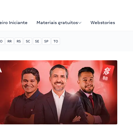
iro Iniciante
Materiais gratuitos
Webstories
O
RR
RS
SC
SE
SP
TO