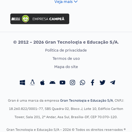
Veja mais
Concurso Nacional Unificado
FGV
Concurso Ibama
Idecan
Concurso MPU
Selecon
Editais publicados
Uniase
© 2012 - 2026 Gran Tecnologia e Educação S/A.
Vunesp
Política de privacidade
CONCURSOS POR PROFISSÃO
EXAME DE ORDEM
Termos de uso
Concursos Administrativos
OAB
Mapa do site
Concursos Educação
Prova OAB
Concursos Fiscais
Calendário OAB
Concursos Jurídicos
Questões OAB
Concursos Militares
Recursos OAB
Gran é uma marca da empresa
Gran Tecnologia e Educação S/A
, CNPJ:
Concursos Policiais
Exame de Ordem
18.260.822/0001-77, SBS Quadra 02, Bloco J, Lote 10, Edifício Carlton
Concursos Saúde
Tower, Sala 201, 2º Andar, Asa Sul, Brasília-DF, CEP 70.070-120.
Concursos Tribunais
Gran Tecnologia e Educação S/A - 2026 © Todos os direitos reservados ®