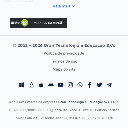
Concursos 2025
FCC
Veja mais
Concurso Nacional Unificado
FGV
Concurso Ibama
Idecan
Concurso MPU
Selecon
Editais publicados
Uniase
© 2012 - 2026 Gran Tecnologia e Educação S/A.
Vunesp
Política de privacidade
CONCURSOS POR PROFISSÃO
EXAME DE ORDEM
Termos de uso
Concursos Administrativos
OAB
Mapa do site
Concursos Educação
Prova OAB
Concursos Fiscais
Calendário OAB
Concursos Jurídicos
Questões OAB
Concursos Militares
Recursos OAB
Gran é uma marca da empresa
Gran Tecnologia e Educação S/A
, CNPJ:
Concursos Policiais
Exame de Ordem
18.260.822/0001-77, SBS Quadra 02, Bloco J, Lote 10, Edifício Carlton
Concursos Saúde
Tower, Sala 201, 2º Andar, Asa Sul, Brasília-DF, CEP 70.070-120.
Concursos Tribunais