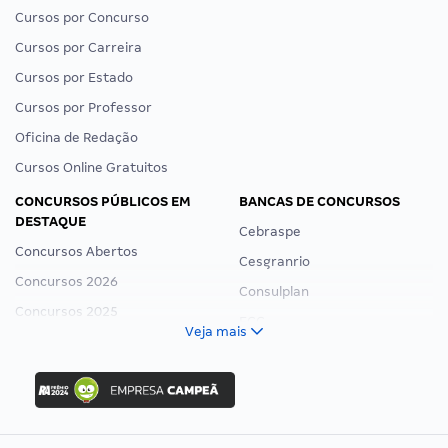
Cursos por Concurso
Cursos por Carreira
Cursos por Estado
Cursos por Professor
Oficina de Redação
Cursos Online Gratuitos
CONCURSOS PÚBLICOS EM
BANCAS DE CONCURSOS
DESTAQUE
Cebraspe
Concursos Abertos
Cesgranrio
Concursos 2026
Consulplan
Concursos 2025
FCC
Veja mais
Concurso Nacional Unificado
FGV
Concurso Ibama
Idecan
Concurso MPU
Selecon
Editais publicados
Uniase