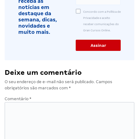
receba as
notícias em
Concordo com a Política de
destaque da
Privacidade e aceito
semana, dicas,
receber comunicações do
novidades e
Gran Cursos Online.
muito mais.
Deixe um comentário
O seu endereço de e-mail não será publicado.
Campos
obrigatórios são marcados com
*
Comentário
*