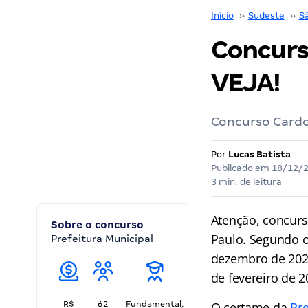
Início
››
Sudeste
››
S
Concurs
VEJA!
Concurso Cardos
Por
Lucas Batista
Publicado em
18/12/
3 min. de leitura
Atenção, concurse
Sobre o concurso
Paulo. Segundo o
Prefeitura Municipal
dezembro de 2025
de fevereiro de 2
R$
62
Fundamental,
O certame da
Pre