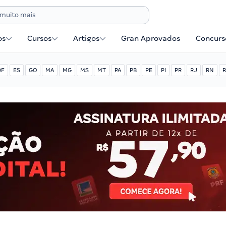
os
Cursos
Artigos
Gran Aprovados
Concurse
DF
ES
GO
MA
MG
MS
MT
PA
PB
PE
PI
PR
RJ
RN
R