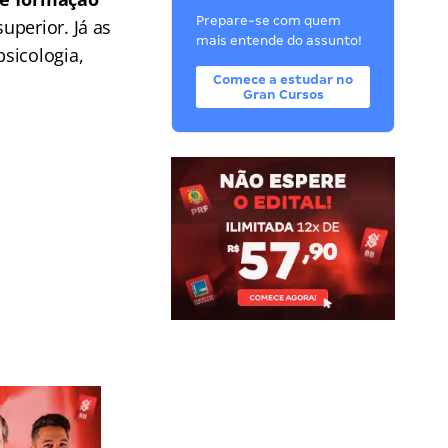
Prepare-se com quem
uperior. Já as
mais entende do assunto!
sicologia,
Comece a estudar no
Gran Cursos