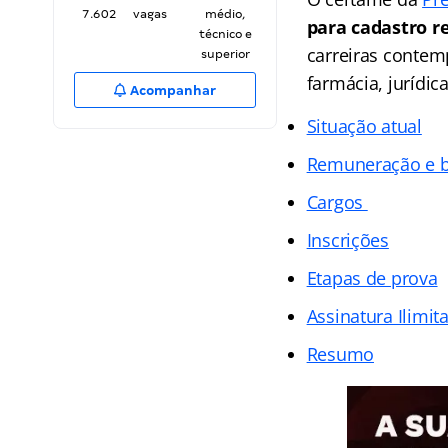
7.602
vagas
médio,
para cadastro r
técnico e
carreiras contem
superior
farmácia, jurídic
Acompanhar
Situação atual
Remuneração e b
Cargos
Inscrições
Etapas de prova
Assinatura Ilimit
Resumo