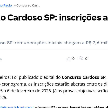
ão Paulo
››
Concurso Cardoso SP: inscrições abertas. VEJA!
o Cardoso SP: inscrições a
o SP: remunerações iniciais chegam a R$ 7,6 mil
0
0
25
iros! Foi publicado o edital do
Concurso Cardoso SP
,
 cronograma, as inscrições estarão abertas entre os di
 a 6 de fevereiro de 2026. Já as provas objetivas serã
026.
feitura Municipal
oferece
62 vagas imediatas, além 