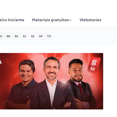
iro Iniciante
Materiais gratuitos
Webstories
O
RR
RS
SC
SE
SP
TO