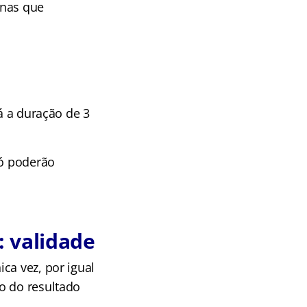
inas que
á a duração de 3
só poderão
 validade
ca vez, por igual
o do resultado