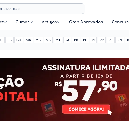
os
Cursos
Artigos
Gran Aprovados
Concurse
DF
ES
GO
MA
MG
MS
MT
PA
PB
PE
PI
PR
RJ
RN
R