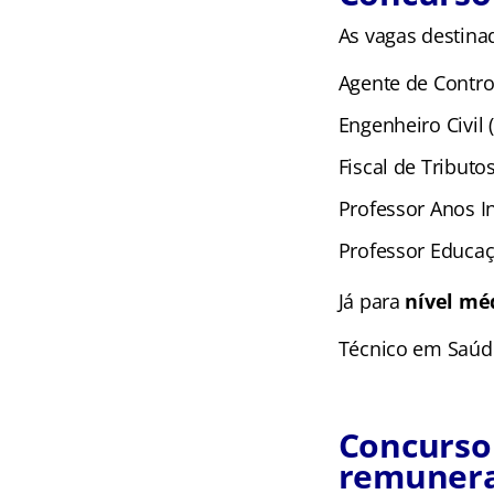
As vagas destina
Agente de Control
Engenheiro Civil 
Fiscal de Tributos
Professor Anos In
Professor Educaçã
Já para
nível mé
Técnico em Saúde
Concurso 
remunera