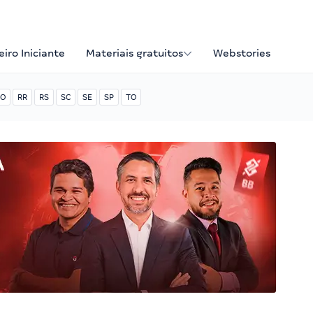
iro Iniciante
Materiais gratuitos
Webstories
O
RR
RS
SC
SE
SP
TO