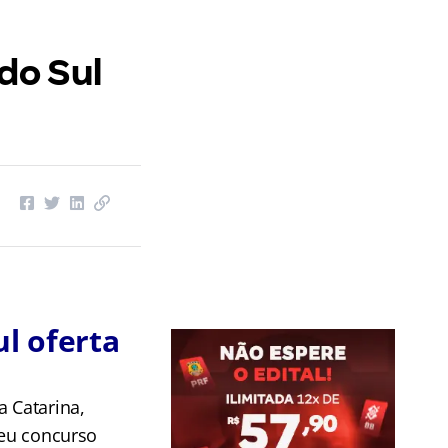
do Sul
l oferta
a Catarina,
seu concurso