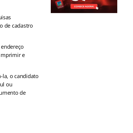
uisas
o de cadastro
o endereço
 imprimir e
-la, o candidato
ul ou
ocumento de