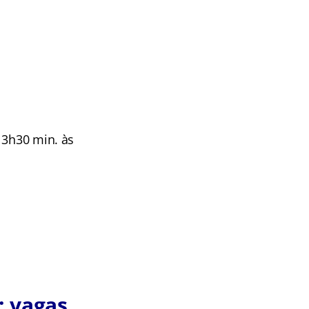
13h30 min. às
: vagas