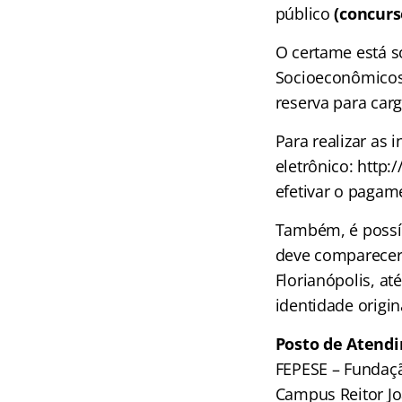
público
(concurs
O certame está s
Socioeconômicos 
reserva para carg
Para realizar as
eletrônico: http:
efetivar o pagam
Também, é possíve
deve comparecer
Florianópolis, a
identidade origin
Posto de Atendi
FEPESE – Fundaç
Campus Reitor Jo