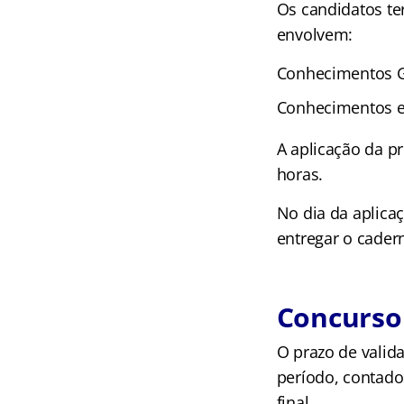
Os candidatos te
envolvem:
Conhecimentos G
Conhecimentos es
A aplicação da pr
horas.
No dia da aplica
entregar o cader
Concurso 
O prazo de valid
período, contado
final.