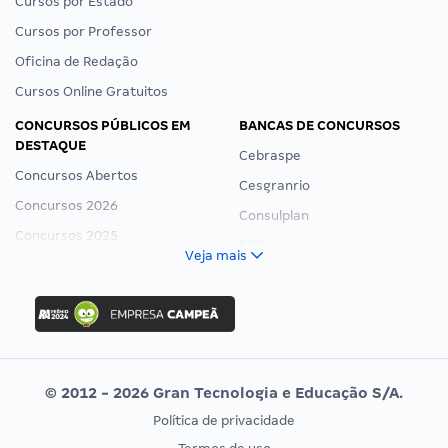
Cursos por Estado
Cursos por Professor
Oficina de Redação
Cursos Online Gratuitos
CONCURSOS PÚBLICOS EM
BANCAS DE CONCURSOS
DESTAQUE
Cebraspe
Concursos Abertos
Cesgranrio
Concursos 2026
Consulplan
Concursos 2025
FCC
Veja mais
Concurso Nacional Unificado
FGV
Concurso Ibama
Idecan
Concurso MPU
Selecon
Editais publicados
Uniase
© 2012 - 2026 Gran Tecnologia e Educação S/A.
Vunesp
Política de privacidade
CONCURSOS POR PROFISSÃO
EXAME DE ORDEM