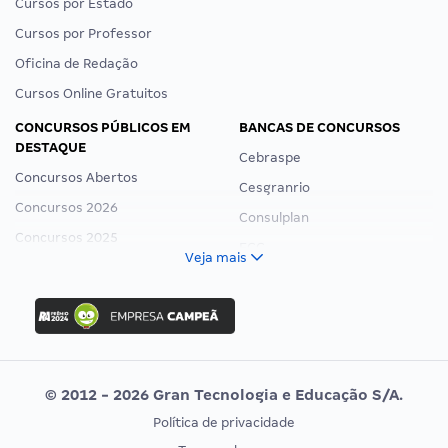
Cursos por Estado
Cursos por Professor
Oficina de Redação
Cursos Online Gratuitos
CONCURSOS PÚBLICOS EM
BANCAS DE CONCURSOS
DESTAQUE
Cebraspe
Concursos Abertos
Cesgranrio
Concursos 2026
Consulplan
Concursos 2025
FCC
Veja mais
Concurso Nacional Unificado
FGV
Concurso Ibama
Idecan
Concurso MPU
Selecon
Editais publicados
Uniase
© 2012 - 2026 Gran Tecnologia e Educação S/A.
Vunesp
Política de privacidade
CONCURSOS POR PROFISSÃO
EXAME DE ORDEM