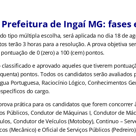
Prefeitura de Ingaí MG: fases 
 do tipo múltipla escolha, será aplicada no dia 18 de a
tos terão 3 horas para a resolução. A prova objetiva s
pontuação de 0 (zero) a 100 (cem) pontos.
 classificado e aprovado aqueles que tiverem pontuaçã
inquenta) pontos. Todos os candidatos serão avaliados
íngua Portuguesa, Raciocínio Lógico, Conhecimentos Ger
pecíficos do cargo.
ova prática para os candidatos que forem concorrer 
ços Públicos, Condutor de Máquinas I, Condutor de Máqu
los, Condutor de Veículos (Motoboy), Continuo – Serven
cos (Mecânico) e Oficial de Serviços Públicos (Pedreiro)