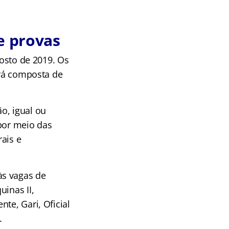
e provas
gosto de 2019. Os
erá composta de
o, igual ou
 por meio das
ais e
às vagas de
inas II,
te, Gari, Oficial
.