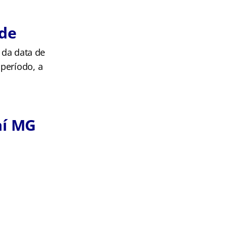
ade
 da data de
período, a
aí MG