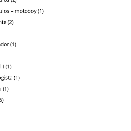
ulos – motoboy (1)
te (2)
ador (1)
I (1)
gista (1)
 (1)
6)