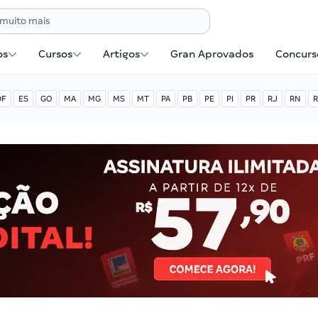
os
Cursos
Artigos
Gran Aprovados
Concurse
DF
ES
GO
MA
MG
MS
MT
PA
PB
PE
PI
PR
RJ
RN
R