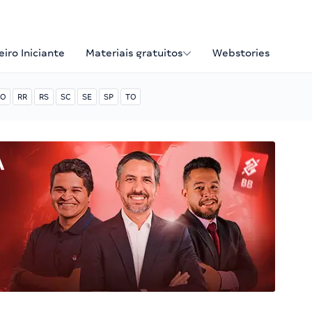
iro Iniciante
Materiais gratuitos
Webstories
O
RR
RS
SC
SE
SP
TO