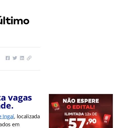
último
ta vagas
ade.
e Ingaí
, localizada
sados em