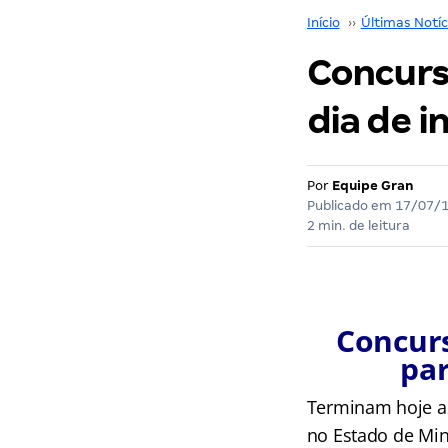
Início
››
Últimas Notíc
Concurs
dia de i
Por
Equipe Gran
Publicado em
17/07/
2 min. de leitura
Concurs
par
Terminam hoje as
no Estado de Min