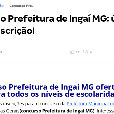
ias
››
Concurso Prefeitura de Ingaí MG: último dia de inscrição!
o Prefeitura de Ingaí MG: 
nscrição!
0
0
19
o Prefeitura de Ingaí MG ofer
a todos os níveis de escolarid
 inscrições para o concurso da
Prefeitura Municipal d
as Gerais
(concurso Prefeitura de Ingaí MG)
. Interes