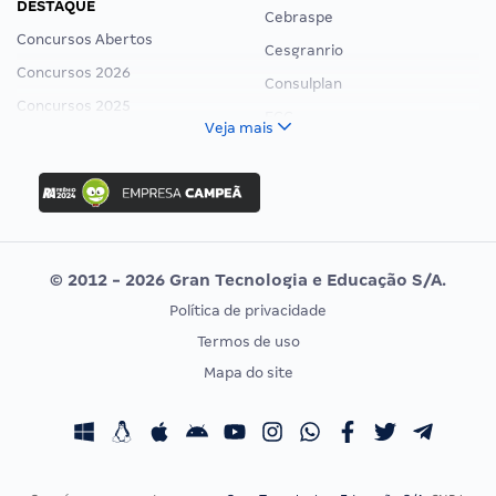
DESTAQUE
Cebraspe
Concursos Abertos
Cesgranrio
Concursos 2026
Consulplan
Concursos 2025
FCC
Veja mais
Concurso Nacional Unificado
FGV
Concurso Ibama
Idecan
Concurso MPU
Selecon
Editais publicados
Uniase
© 2012 - 2026 Gran Tecnologia e Educação S/A.
Vunesp
Política de privacidade
CONCURSOS POR PROFISSÃO
EXAME DE ORDEM
Termos de uso
Concursos Administrativos
OAB
Mapa do site
Concursos Educação
Prova OAB
Concursos Fiscais
Calendário OAB
Concursos Jurídicos
Questões OAB
Concursos Militares
Recursos OAB