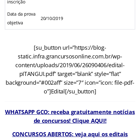
inscrição
Data da prova
20/10/2019
objetiva
[su_button url=”https://blog-
static.infra.grancursosonline.com.br/wp-
content/uploads/2019/06/26090406/edital-
pITANGUI.pdf” target=”blank” style=”flat”
background=”#002aff” size=”7″ icon=”icon: file-pdf-
o”]Edital[/su_button]
WHATSAPP GCO: receba gratuitamente notícias
de concursos! Clique AQUI!
CONCURSOS ABERTOS: veja aqui os editais