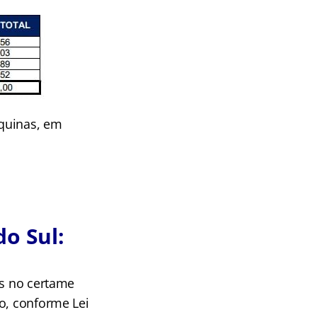
áquinas, em
o Sul:
os no certame
o, conforme Lei