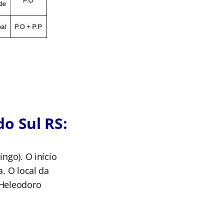
o Sul RS:
ngo). O início
. O local da
 Heleodoro