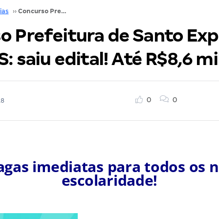
ias
››
Concurso Prefeitura de Santo Expedito do Sul RS: saiu edital! Até R$8,6 mil!
o Prefeitura de Santo Exp
S: saiu edital! Até R$8,6 mi
0
0
18
agas imediatas para todos os n
escolaridade!