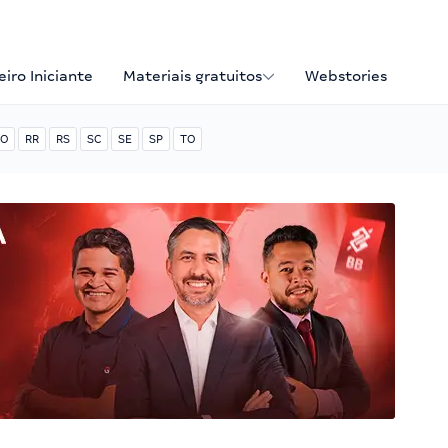
iro Iniciante
Materiais gratuitos
Webstories
O
RR
RS
SC
SE
SP
TO