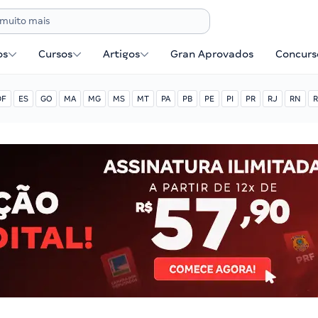
os
Cursos
Artigos
Gran Aprovados
Concurse
DF
ES
GO
MA
MG
MS
MT
PA
PB
PE
PI
PR
RJ
RN
R