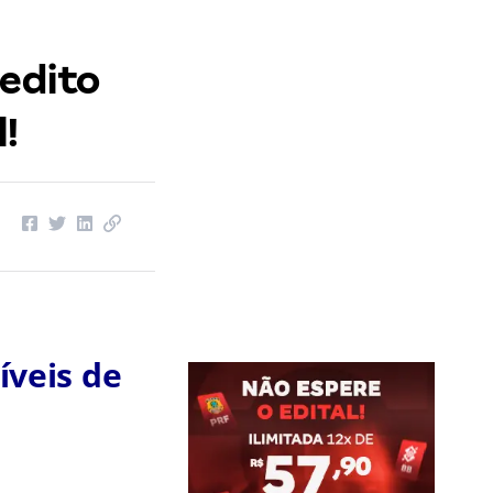
edito
l!
íveis de