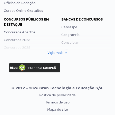
Oficina de Redação
Cursos Online Gratuitos
CONCURSOS PÚBLICOS EM
BANCAS DE CONCURSOS
DESTAQUE
Cebraspe
Concursos Abertos
Cesgranrio
Concursos 2026
Consulplan
Concursos 2025
FCC
Veja mais
Concurso Nacional Unificado
FGV
Concurso Ibama
Idecan
Concurso MPU
Selecon
Editais publicados
Uniase
© 2012 - 2026 Gran Tecnologia e Educação S/A.
Vunesp
Política de privacidade
CONCURSOS POR PROFISSÃO
EXAME DE ORDEM
Termos de uso
Concursos Administrativos
OAB
Mapa do site
Concursos Educação
Prova OAB