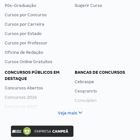
Pós-Graduação
Sugerir Curso
Cursos por Concurso
Cursos por Carreira
Cursos por Estado
Cursos por Professor
Oficina de Redação
Cursos Online Gratuitos
CONCURSOS PÚBLICOS EM
BANCAS DE CONCURSOS
DESTAQUE
Cebraspe
Concursos Abertos
Cesgranrio
Concursos 2026
Consulplan
Concursos 2025
FCC
Veja mais
Concurso Nacional Unificado
FGV
Concurso Ibama
Idecan
Concurso MPU
Selecon