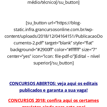
médio/técnico[/su_button]
.
[su_button url=”https://blog-
static.infra.grancursosonline.com.br/wp-
content/uploads/2018/12/04164151/PublicacaoDo
cumento-2.pdf” target=”blank” style=”flat”
background=”#2900ff” color=”#ffffff” size=”7″
center=”yes” icon=”icon: file-pdf-o”]Edital – nível
superior[/su_button]
.
CONCURSOS ABERTOS: veja aqui os editais
publicados e garanta a sua vaga!
CONCURSOS 2018: confira aqui os certames
previstos ainda para este ano!