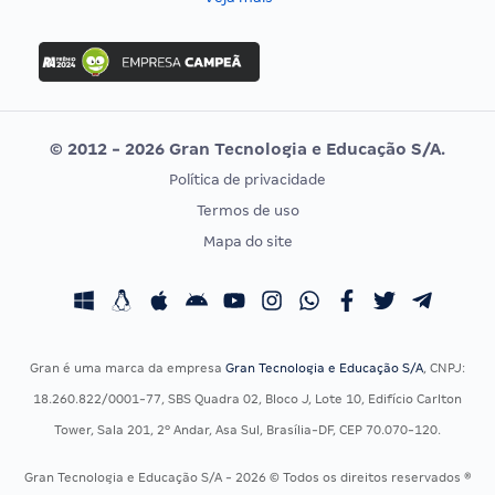
Concurso Nacional Unificado
FGV
Concurso Ibama
Idecan
Concurso MPU
Selecon
Editais publicados
Uniase
© 2012 - 2026 Gran Tecnologia e Educação S/A.
Vunesp
Política de privacidade
CONCURSOS POR PROFISSÃO
EXAME DE ORDEM
Termos de uso
Concursos Administrativos
OAB
Mapa do site
Concursos Educação
Prova OAB
Concursos Fiscais
Calendário OAB
Concursos Jurídicos
Questões OAB
Concursos Militares
Recursos OAB
Gran é uma marca da empresa
Gran Tecnologia e Educação S/A
, CNPJ:
Concursos Policiais
Exame de Ordem
18.260.822/0001-77, SBS Quadra 02, Bloco J, Lote 10, Edifício Carlton
Concursos Saúde
Tower, Sala 201, 2º Andar, Asa Sul, Brasília-DF, CEP 70.070-120.
Concursos Tribunais
Gran Tecnologia e Educação S/A - 2026 © Todos os direitos reservados ®
Residência Multiprofissional