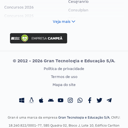
Cesgranrio
Concursos 2026
Consulplan
Concursos 2025
FCC
Veja mais
Concurso Nacional Unificado
FGV
Concurso Ibama
Idecan
Concurso MPU
Selecon
Editais publicados
Uniase
© 2012 - 2026 Gran Tecnologia e Educação S/A.
Vunesp
Política de privacidade
CONCURSOS POR PROFISSÃO
EXAME DE ORDEM
Termos de uso
Concursos Administrativos
OAB
Mapa do site
Concursos Educação
Prova OAB
Concursos Fiscais
Calendário OAB
Concursos Jurídicos
Questões OAB
Concursos Militares
Recursos OAB
Gran é uma marca da empresa
Gran Tecnologia e Educação S/A
, CNPJ:
Concursos Policiais
Exame de Ordem
18.260.822/0001-77, SBS Quadra 02, Bloco J, Lote 10, Edifício Carlton