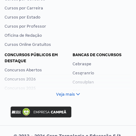
Cursos por Carreira
Cursos por Estado
Cursos por Professor
Oficina de Redação
Cursos Online Gratuitos
CONCURSOS PÚBLICOS EM
BANCAS DE CONCURSOS
DESTAQUE
Cebraspe
Concursos Abertos
Cesgranrio
Concursos 2026
Consulplan
Concursos 2025
FCC
Veja mais
Concurso Nacional Unificado
FGV
Concurso Ibama
Idecan
Concurso MPU
Selecon
Editais publicados
Uniase