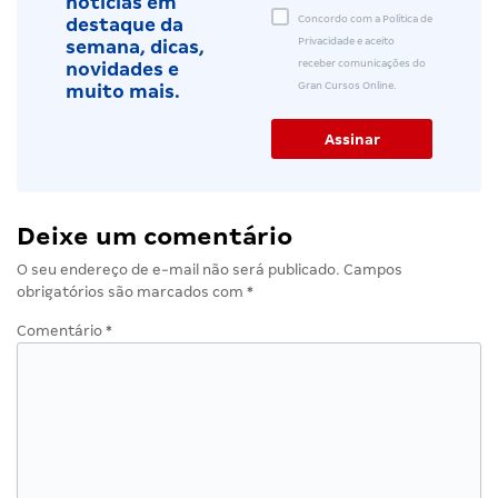
notícias em
Concordo com a Política de
destaque da
Privacidade e aceito
semana, dicas,
receber comunicações do
novidades e
Gran Cursos Online.
muito mais.
Deixe um comentário
O seu endereço de e-mail não será publicado.
Campos
obrigatórios são marcados com
*
Comentário
*