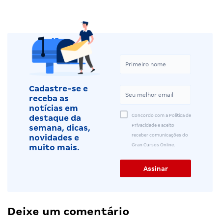
Cadastre-se e
receba as
notícias em
Concordo com a Política de
destaque da
Privacidade e aceito
semana, dicas,
receber comunicações do
novidades e
Gran Cursos Online.
muito mais.
Deixe um comentário