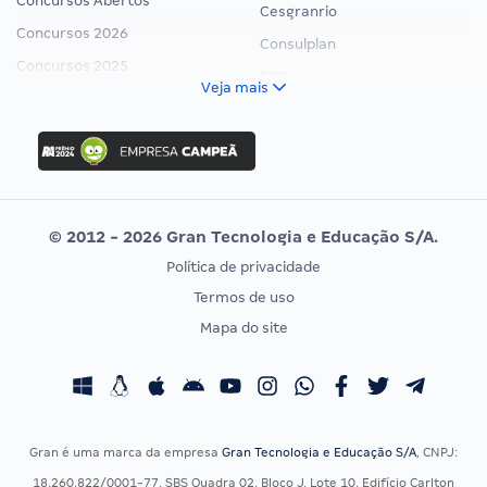
Concursos Abertos
Cesgranrio
Concursos 2026
Consulplan
Concursos 2025
FCC
Veja mais
Concurso Nacional Unificado
FGV
Concurso Ibama
Idecan
Concurso MPU
Selecon
Editais publicados
Uniase
© 2012 - 2026 Gran Tecnologia e Educação S/A.
Vunesp
Política de privacidade
CONCURSOS POR PROFISSÃO
EXAME DE ORDEM
Termos de uso
Concursos Administrativos
OAB
Mapa do site
Concursos Educação
Prova OAB
Concursos Fiscais
Calendário OAB
Concursos Jurídicos
Questões OAB
Concursos Militares
Recursos OAB
Gran é uma marca da empresa
Gran Tecnologia e Educação S/A
, CNPJ:
Concursos Policiais
Exame de Ordem
18.260.822/0001-77, SBS Quadra 02, Bloco J, Lote 10, Edifício Carlton