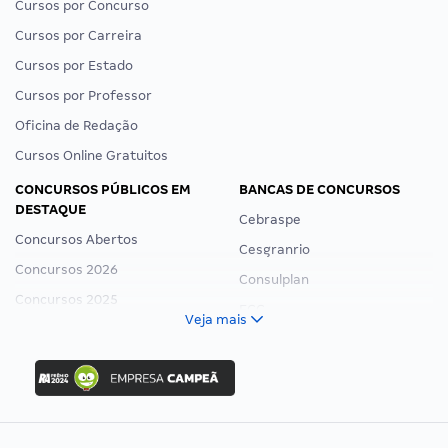
Cursos por Concurso
Cursos por Carreira
Cursos por Estado
Cursos por Professor
Oficina de Redação
Cursos Online Gratuitos
CONCURSOS PÚBLICOS EM
BANCAS DE CONCURSOS
DESTAQUE
Cebraspe
Concursos Abertos
Cesgranrio
Concursos 2026
Consulplan
Concursos 2025
FCC
Veja mais
Concurso Nacional Unificado
FGV
Concurso Ibama
Idecan
Concurso MPU
Selecon
Editais publicados
Uniase