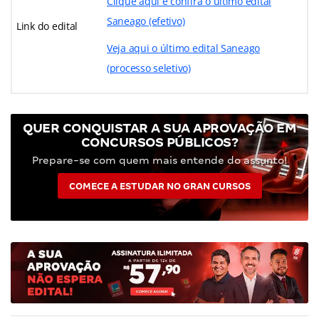
Clique aqui e confira o último edital
Saneago (efetivo)
Link do edital
Veja aqui o último edital Saneago
(processo seletivo)
QUER CONQUISTAR A SUA APROVAÇÃO EM
CONCURSOS PÚBLICOS?
Prepare-se com quem mais entende do assunto!
COMECE A ESTUDAR NO GRAN CURSOS