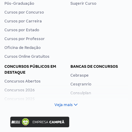
Pós-Graduação
Sugerir Curso
Cursos por Concurso
Cursos por Carreira
Cursos por Estado
Cursos por Professor
Oficina de Redação
Cursos Online Gratuitos
CONCURSOS PÚBLICOS EM
BANCAS DE CONCURSOS
DESTAQUE
Cebraspe
Concursos Abertos
Cesgranrio
Concursos 2026
Consulplan
Concursos 2025
FCC
Veja mais
Concurso Nacional Unificado
FGV
Concurso Ibama
Idecan
Concurso MPU
Selecon