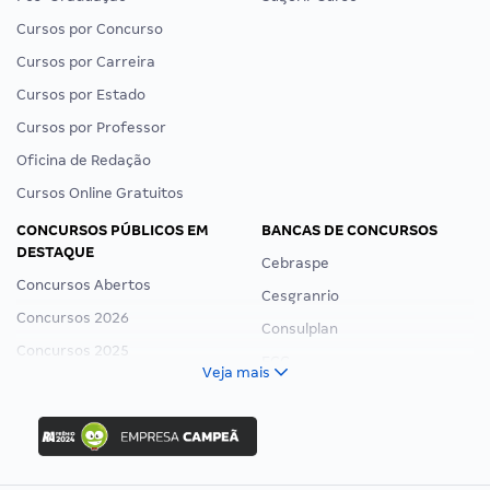
Cursos por Concurso
Cursos por Carreira
Cursos por Estado
Cursos por Professor
Oficina de Redação
Cursos Online Gratuitos
CONCURSOS PÚBLICOS EM
BANCAS DE CONCURSOS
DESTAQUE
Cebraspe
Concursos Abertos
Cesgranrio
Concursos 2026
Consulplan
Concursos 2025
FCC
Veja mais
Concurso Nacional Unificado
FGV
Concurso Ibama
Idecan
Concurso MPU
Selecon
Editais publicados