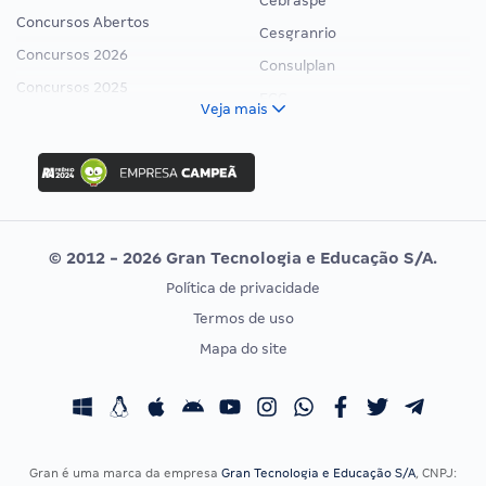
Cebraspe
Concursos Abertos
Cesgranrio
Concursos 2026
Consulplan
Concursos 2025
FCC
Veja mais
Concurso Nacional Unificado
FGV
Concurso Ibama
Idecan
Concurso MPU
Selecon
Editais publicados
Uniase
© 2012 - 2026 Gran Tecnologia e Educação S/A.
Vunesp
Política de privacidade
CONCURSOS POR PROFISSÃO
EXAME DE ORDEM
Termos de uso
Concursos Administrativos
OAB
Mapa do site
Concursos Educação
Prova OAB
Concursos Fiscais
Calendário OAB
Concursos Jurídicos
Questões OAB
Concursos Militares
Recursos OAB
Gran é uma marca da empresa
Gran Tecnologia e Educação S/A
, CNPJ: