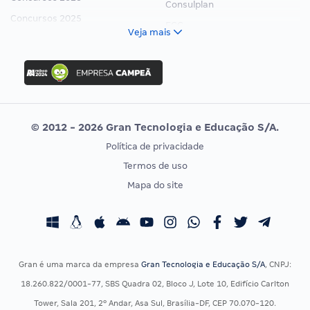
Consulplan
Concursos 2025
FCC
Veja mais
Concurso Nacional Unificado
FGV
Concurso Ibama
Idecan
Concurso MPU
Selecon
Editais publicados
Uniase
© 2012 - 2026 Gran Tecnologia e Educação S/A.
Vunesp
Política de privacidade
CONCURSOS POR PROFISSÃO
EXAME DE ORDEM
Termos de uso
Concursos Administrativos
OAB
Mapa do site
Concursos Educação
Prova OAB
Concursos Fiscais
Calendário OAB
Concursos Jurídicos
Questões OAB
Concursos Militares
Recursos OAB
Gran é uma marca da empresa
Gran Tecnologia e Educação S/A
, CNPJ:
Concursos Policiais
Exame de Ordem
18.260.822/0001-77, SBS Quadra 02, Bloco J, Lote 10, Edifício Carlton
Concursos Saúde
Tower, Sala 201, 2º Andar, Asa Sul, Brasília-DF, CEP 70.070-120.